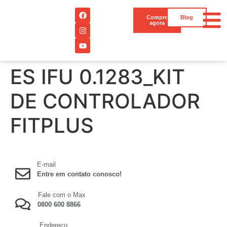
Compre
Blog
agora
ES IFU 0.1283_KIT
DE CONTROLADOR
FITPLUS
E-mail
Entre em contato conosco!
Fale com o Max
0800 600 8866
Endereço