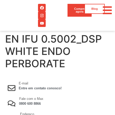
Compre
Blog
agora
EN IFU 0.5002_DSP
WHITE ENDO
PERBORATE
E-mail
Entre em contato conosco!
Fale com o Max
0800 600 8866
Endereço