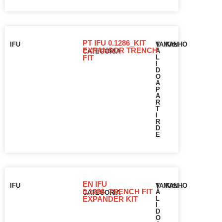
PT IFU 0.1286_KIT
IFU
V
TAMANHO
Kits
EXPANSOR TRENCH
Á
CATEGORIA
FIT
L
I
D
O
A
P
A
R
T
I
R
D
E
EN IFU
IFU
V
TAMANHO
Kits
0.1286_TRENCH FIT
Á
CATEGORIA
EXPANDER KIT
L
I
D
O